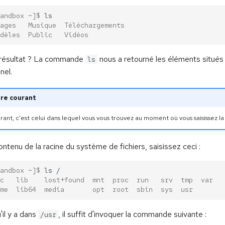
andbox ~]$ 
ages   Musique  Téléchargements
dèles  Public   Vidéos
 résultat ? La commande
nous a retourné les éléments situés
ls
nel.
ire courant
rant, c'est celui dans lequel vous vous trouvez au moment où vous saisissez 
ontenu de la racine du système de fichiers, saisissez ceci :
andbox ~]$ 
ls
c   lib    lost+found  mnt  proc  run   srv  tmp  var
me  lib64  media       opt  root  sbin  sys  usr
'il y a dans
, il suffit d'invoquer la commande suivante :
/usr