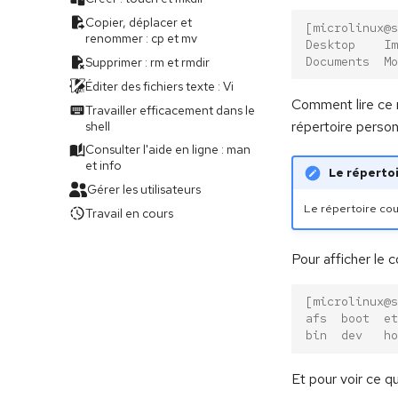
Copier, déplacer et
[microlinux@s
renommer : cp et mv
Desktop    Im
Documents  Mo
Supprimer : rm et rmdir
Éditer des fichiers texte : Vi
Comment lire ce
Travailler efficacement dans le
répertoire person
shell
Consulter l'aide en ligne : man
et info
Le réperto
Gérer les utilisateurs
Le répertoire cou
Travail en cours
Pour afficher le c
[microlinux@s
afs  boot  et
bin  dev   ho
Et pour voir ce qu