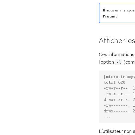
Il nous en manque
l'instant.
Afficher le
Ces informations
l'option
(co
-l
[microlinux@s
total 600
-rw-r--r--. 1
-rw-r--r--. 1
drwxr-xr-x. 2
-rw-------. 1
drwx------. 2
...
L'utilisateur non 