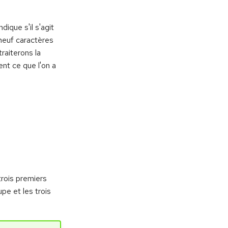
ique s'il s'agit
 neuf caractères
traiterons la
nt ce que l'on a
trois premiers
upe et les trois