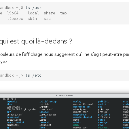
andbox ~]$ 
ls
e  lib64    local  share  tmp
   libexec  sbin   src
ui est quoi là-dedans ?
ouleurs de l'affichage nous suggèrent qu'il ne s'agit peut-être p
yez :
andbox ~]$ 
ls