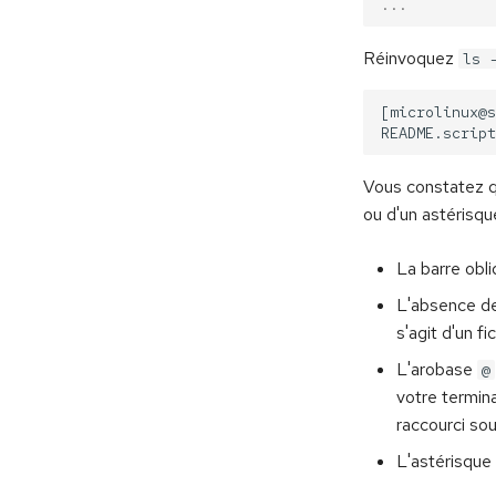
...
Réinvoquez
ls 
Vous constatez q
ou d'un astérisq
La barre obl
L'absence de 
s'agit d'un f
L'arobase
@
votre termina
raccourci so
L'astérisque