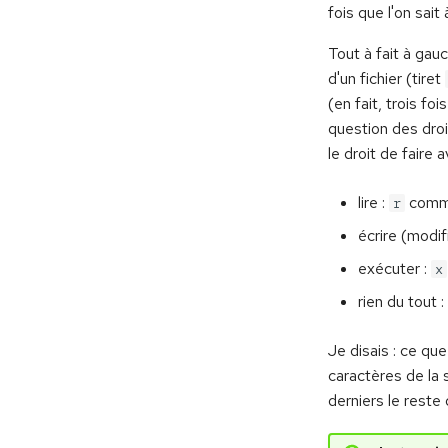
fois que l'on sai
Tout à fait à gau
d'un fichier (tiret
(en fait, trois fo
question des droi
le droit de faire a
lire :
com
r
écrire (modif
exécuter :
x
rien du tout :
Je disais : ce que 
caractères de la s
derniers le reste