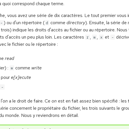
t à quoi correspond chaque terme.
che, vous avez une série de dix caractères. Le tout premier vous ind
) ou d'un répertoire (
comme
directory
). Ensuite, la série de
-
d
is trois) indique les droits d'accès au fichier ou au répertoire. Nous 
ts d'accès un peu plus loin. Les caractères
,
,
et
décrive
r
w
x
-
vec le fichier ou le répertoire :
me
read
ier) :
comme
write
w
pour
e[x]ecute
-
l'
on
a le droit de faire. Ce
on
est en fait assez bien spécifié : les 
érie concernent le propriétaire du fichier, les trois suivants le gro
 du monde. Nous y reviendrons en détail.