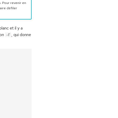
. Pour revenir en
aire défiler
anc et il y a
ion
, qui donne
-F