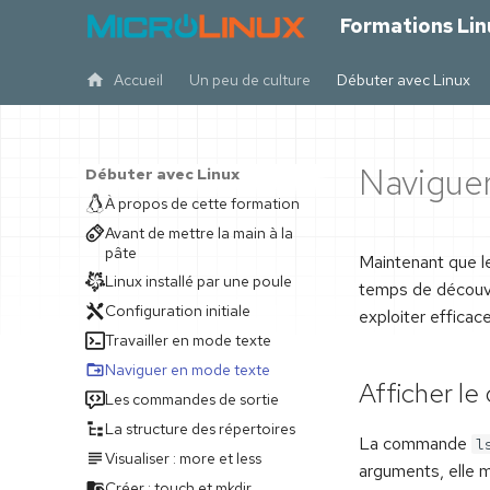
Formations Lin
Accueil
Un peu de culture
Débuter avec Linux
Naviguer
Débuter avec Linux
À propos de cette formation
Avant de mettre la main à la
pâte
Maintenant que le
Linux installé par une poule
temps de découvr
Configuration initiale
exploiter efficac
Travailler en mode texte
Naviguer en mode texte
Afficher le
Les commandes de sortie
La structure des répertoires
La commande
l
Visualiser : more et less
arguments, elle m
Créer : touch et mkdir