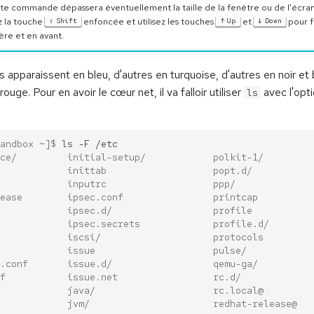
tte commande dépassera éventuellement la taille de la fenêtre ou de l'écran
z la touche
enfoncée et utilisez les touches
et
pour f
Shift
Up
Down
ière et en avant.
 apparaissent en bleu, d'autres en turquoise, d'autres en noir et bl
ge. Pour en avoir le cœur net, il va falloir utiliser
avec l'opt
ls
andbox ~]$ 
ls
-F
ce/         initial-setup/            polkit-1/
            inittab                   popt.d/
            inputrc                   ppp/
ease        ipsec.conf                printcap
            ipsec.d/                  profile
            ipsec.secrets             profile.d/
            iscsi/                    protocols
            issue                     pulse/
.conf       issue.d/                  qemu-ga/
f           issue.net                 rc.d/
            java/                     rc.local@
            jvm/                      redhat-release@