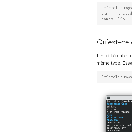
[microlinux@s
bin    includ
games  lib   
Qu'est-ce q
Les différentes c
même type. Essa
[microlinux@s