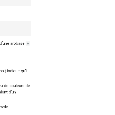
s d'une arobase
@
al) indique qu'il
jeu de couleurs de
alent d'un
table.