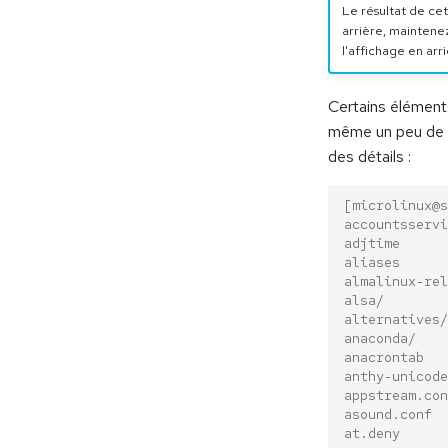
Le résultat de ce
arrière, maintene
l'affichage en arr
Certains éléments
même un peu de rou
des détails :
[microlinux@s
accountsservi
adjtime      
aliases      
almalinux-rel
alsa/        
alternatives/
anaconda/    
anacrontab   
anthy-unicode
appstream.con
asound.conf  
at.deny      