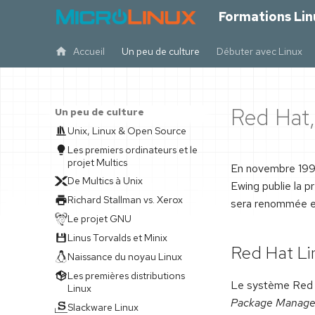
Formations Lin
Accueil
Un peu de culture
Débuter avec Linux
Red Hat
Un peu de culture
Unix, Linux & Open Source
Les premiers ordinateurs et le
projet Multics
En novembre 1994
De Multics à Unix
Ewing publie la p
Richard Stallman vs. Xerox
sera renommée e
Le projet GNU
Linus Torvalds et Minix
Red Hat Li
Naissance du noyau Linux
Les premières distributions
Le système Red H
Linux
Package Manage
Slackware Linux