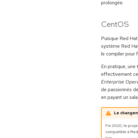
prolongée.
CentOS
Puisque Red Hat 
système Red Hat E
le compiler pour 
En pratique, une t
effectivement ce
Enterprise Oper
de passionnés de
en payant un sal
Le changem
Fin 2020, le proj
compatible à Red H
loin.