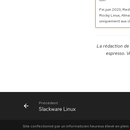
Fin juin 2023, Re
Rocky Linux, Alma 
uniquement aux cl
La rédaction de
espresso. V
Précédent
Slackware Linux
Site confectionné par un informaticien heureux élevé en plein a