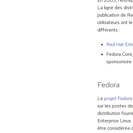
En 2003, l'entrep
La ligne des distr
publication de R
utilisateurs ont 
différents :
Red Hat Ente
Fedora Core, 
sponsorisée
Fedora
Le
projet Fedora
sur les postes de
distribution fou
Enterprise Linux.
être considérée c