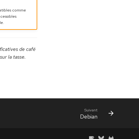
patibles comme
ccessibles
le.
icatives de café
ur la tasse.
Suivant
Debian