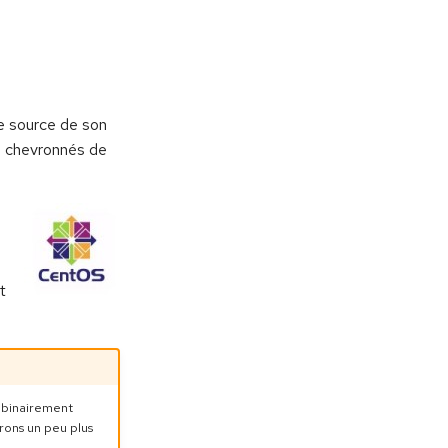
e source de son
eu chevronnés de
t
 binairement
erons un peu plus