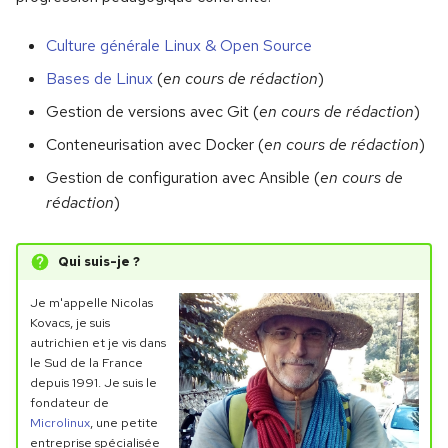
dans le shell
Renommer des fichiers
c
Culture générale Linux & Open Source
Les distributions Linux
Gérer les volumes
Jinja & Templates
Consulter l'aide en ligne :
pour l'entreprise
h
Renommer des branches
Bases de Linux
(
en cours de rédaction
)
man et info
Conteneurs et réseaux
Travail en cours
e
Gestion de versions avec Git (
en cours de rédaction
)
Qui utilise Linux ?
Prise de tête avec HEAD
Gérer les utilisateurs
Conteneurisation avec Docker (
en cours de rédaction
)
Combiner les conteneurs
Retour vers le commit
Gestion de configuration avec Ansible (
en cours de
Travail en cours
Docker Compose
rédaction
)
Cloner un dépôt
Qui suis-je ?
Publier vos commits
Je m'appelle Nicolas
Gare à ce que vous publiez
Kovacs, je suis
autrichien et je vis dans
le Sud de la France
La fusion revisitée
depuis 1991. Je suis le
fondateur de
Le pull request
Microlinux
, une petite
entreprise spécialisée