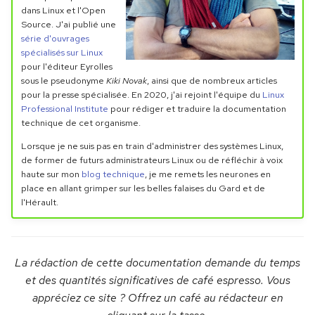
Travailler en équipe
dans Linux et l'Open
Source. J'ai publié une
série d'ouvrages
Les branches de suivi à
spécialisés sur Linux
distance
pour l'éditeur Eyrolles
sous le pseudonyme
Kiki Novak
, ainsi que de nombreux articles
pour la presse spécialisée. En 2020, j'ai rejoint l'équipe du
Linux
Récupérer une branche
Professional Institute
pour rédiger et traduire la documentation
distante
technique de cet organisme.
Lorsque je ne suis pas en train d'administrer des systèmes Linux,
Aider un collègue
de former de futurs administrateurs Linux ou de réfléchir à voix
haute sur mon
blog technique
, je me remets les neurones en
place en allant grimper sur les belles falaises du Gard et de
l'Hérault.
La rédaction de cette documentation demande du temps
et des quantités significatives de café espresso. Vous
appréciez ce site ? Offrez un café au rédacteur en