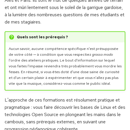
Alès et Paris. Ils sont le fruit de quelques années de terrain
Naissance du noyau Linux
i
et ont mûri lentement sous le soleil de la garrigue gardoise,
Les commandes de sortie
Les idées fusent
Exécuter un conteneur
Les commandes Ad-hoc
à la lumière des nombreuses questions de mes étudiants et
o
Les premières
de mes stagiaires.
distributions Linux
La structure des
Utiliser les branches
Exposer un conteneur
Idempotence
n
répertoires
d
Slackware Linux
Le fast-forward merge
Se connecter à un
Mon premier playbook
Quels sont les prérequis ?
Visualiser : more et less
conteneur
e
Aucun savoir, aucune compétence spécifique n'est présupposée
Red Hat, Fedora et
Le merge commit
Un serveur web simple
de votre côté ─ à condition que vous respectiez
grosso modo
l
CentOS
Créer : touch et mkdir
Gérer les logs
l'ordre des ateliers pratiques. Le bout d'information sur lequel
Gérer les conflits
Les handlers
vous faites l'impasse reviendra très probablement vous mordre les
a
Debian
Copier, déplacer et
Utiliser les registres
fesses. En résumé, si vous êtes doté d'une dose saine de curiosité
r
et d'un certain plaisir à expérimenter et que vous n'allez pas plus
renommer : cp et mv
Afficher l'historique
Les variables
vite que la musique, considérez-vous comme le public idéal.
Ubuntu
Construire une image
e
Supprimer : rm et rmdir
Afficher les modifications
Les variables enregistrées
c
L'approche de ces formations est résolument pratique et
SUSE et OpenSUSE
Compiler CMatrix
pragmatique : vous faire découvrir les bases de Linux et des
Éditer des fichiers texte :
Rectifier le tir
Facts et variables
h
technologies Open Source en plongeant les mains dans le
Vi
Les systèmes BSD
Conteneuriser CMatrix
implicites
e
cambouis, sans prérequis externes, en suivant une
Supprimer des fichiers
progression pédagogique cohérente.
Travailler efficacement
Choisir sa distribution Linux
CMatrix multiplateforme
Cibles hétérogènes
r