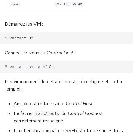
suse
192.168.56.40
dans le shell
Renommer des fichiers
c
Les distributions Linux
Gérer les volumes
Consulter l'aide en ligne :
pour l'entreprise
h
Renommer des branches
Démarrez les VM :
man et info
Conteneurs et réseaux
e
Qui utilise Linux ?
Prise de tête avec HEAD
$ 
vagrant
Gérer les utilisateurs
Combiner les conteneurs
Retour vers le commit
Connectez-vous au
Control Host
:
Travail en cours
Docker Compose
Cloner un dépôt
$ 
vagrant
ssh
Publier vos commits
L'environnement de cet atelier est préconfiguré et prêt à
l'emploi :
Gare à ce que vous publiez
Ansible est installé sur le
Control Host
.
La fusion revisitée
Le fichier
du
Control Host
est
/etc/hosts
correctement renseigné.
Le pull request
L'authentification par clé SSH est établie sur les trois