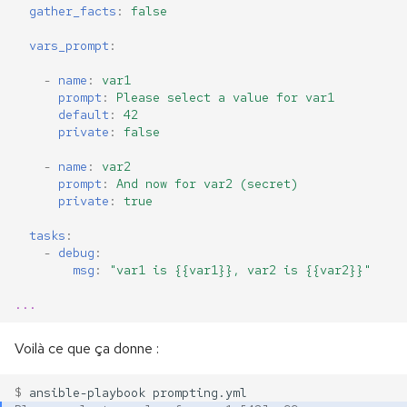
gather_facts
:
false
vars_prompt
:
-
name
:
var1
prompt
:
Please select a value for var1
default
:
42
private
:
false
-
name
:
var2
prompt
:
And now for var2 (secret)
private
:
true
tasks
:
-
debug
:
msg
:
"var1
is
{{var1}},
var2
is
{{var2}}"
...
Voilà ce que ça donne :
$ 
ansible-playbook