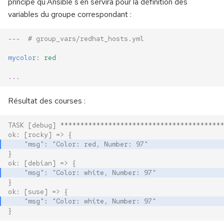
principe qu'Ansible s'en servira pour la définition des
variables du groupe correspondant :
---
# group_vars/redhat_hosts.yml
mycolor
:
red
...
Résultat des courses :
TASK [debug] *****************************************
ok: [rocky] => {
    "msg": "Color: red, Number: 97"
}
ok: [debian] => {
    "msg": "Color: white, Number: 97"
}
ok: [suse] => {
    "msg": "Color: white, Number: 97"
}