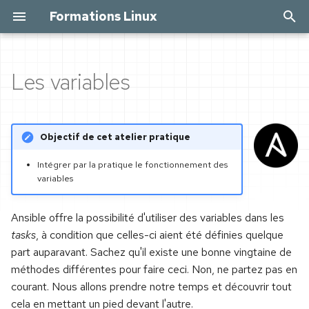
Formations Linux
I
n
Les variables
Démarrer le labo
Unix, Linux & Open Source
À propos de cette
Git par la pratique
Docker par la pratique
i
formation
t
Les play vars
Les premiers ordinateurs
Installation & Configuration
Virtualisation et
Objectif de cet atelier pratique
et le projet Multics
Avant de mettre la main à
conteneurs
i
la pâte
Les extra vars
Accéder à GitHub et
Intégrer par la pratique le fonctionnement des
a
De Multics à Unix
GitLab
Préparer une VM Linux
variables
Linux installé par une poule
Précédences des variables
l
Richard Stallman vs. Xerox
Initialiser un dépôt Git
Installer Docker sous Red
Ansible offre la possibilité d'utiliser des variables dans les
i
Configuration initiale
Hat
Les variables set_fact
tasks
, à condition que celles-ci aient été définies quelque
s
Le projet GNU
Les fichiers dans tous
part auparavant. Sachez qu'il existe une bonne vingtaine de
Travailler en mode texte
leurs états
Les commandes de base
Les group_vars
méthodes différentes pour faire ceci. Non, ne partez pas en
a
Linus Torvalds et Minix
courant. Nous allons prendre notre temps et découvrir tout
t
Naviguer en mode texte
État des lieux
Gérer les images
Les host_vars
cela en mettant un pied devant l'autre.