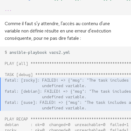
...
Comme il faut s'y attendre, l'accès au contenu d'une
variable non définie résulte en une erreur d'exécution
conséquente, pour ne pas dire fatale :
$ 
ansible-playbook
PLAY [all] *******************************************
TASK [debug] *****************************************
fatal: [rocky]: FAILED! => {"msg": "The task includes 
                undefined variable.
fatal: [debian]: FAILED! => {"msg": "The task includes
                undefined variable.
fatal: [suse]: FAILED! => {"msg": "The task includes a
                undefined variable.
PLAY RECAP *******************************************
debian     : ok=0  changed=0  unreachable=0  failed=1 
rocky      : ok=0  changed=0  unreachable=0  failed=1 