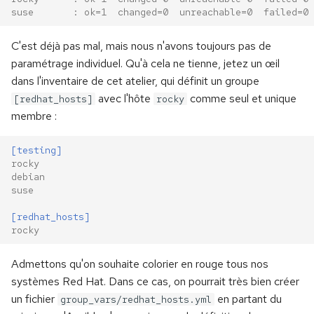
suse       : ok=1  changed=0  unreachable=0  failed=0 
C'est déjà pas mal, mais nous n'avons toujours pas de
paramétrage individuel. Qu'à cela ne tienne, jetez un œil
dans l'inventaire de cet atelier, qui définit un groupe
avec l'hôte
comme seul et unique
[redhat_hosts]
rocky
membre :
[testing]
rocky
debian
suse
[redhat_hosts]
rocky
Admettons qu'on souhaite colorier en rouge tous nos
systèmes Red Hat. Dans ce cas, on pourrait très bien créer
un fichier
en partant du
group_vars/redhat_hosts.yml