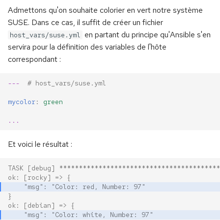
Admettons qu'on souhaite colorier en vert notre système
SUSE. Dans ce cas, il suffit de créer un fichier
en partant du principe qu'Ansible s'en
host_vars/suse.yml
servira pour la définition des variables de l'hôte
correspondant :
---
# host_vars/suse.yml
mycolor
:
green
...
Et voici le résultat :
TASK [debug] *****************************************
ok: [rocky] => {
    "msg": "Color: red, Number: 97"
}
ok: [debian] => {
    "msg": "Color: white, Number: 97"