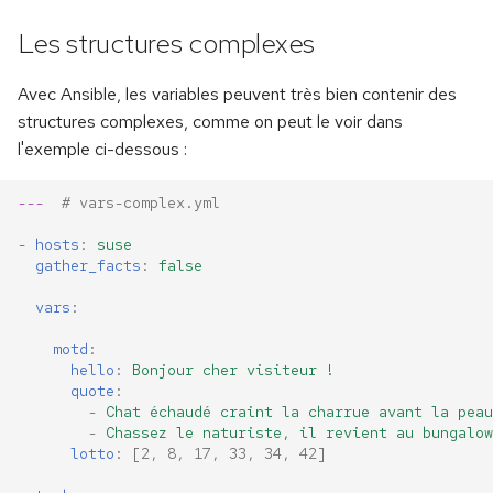
Les structures complexes
Avec Ansible, les variables peuvent très bien contenir des
structures complexes, comme on peut le voir dans
l'exemple ci-dessous :
---
# vars-complex.yml
-
hosts
:
suse
gather_facts
:
false
vars
:
motd
:
hello
:
Bonjour cher visiteur !
quote
:
-
Chat échaudé craint la charrue avant la peau
-
Chassez le naturiste, il revient au bungalow
lotto
:
[
2
,
8
,
17
,
33
,
34
,
42
]