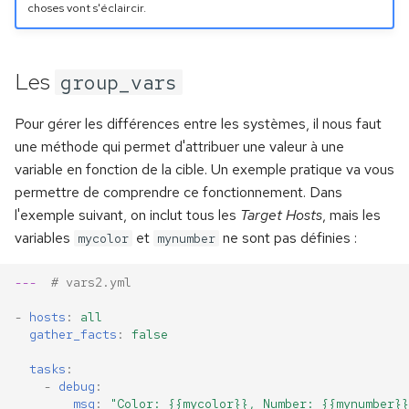
choses vont s'éclaircir.
Les
group_vars
Pour gérer les différences entre les systèmes, il nous faut
une méthode qui permet d'attribuer une valeur à une
variable en fonction de la cible. Un exemple pratique va vous
permettre de comprendre ce fonctionnement. Dans
l'exemple suivant, on inclut tous les
Target Hosts
, mais les
variables
et
ne sont pas définies :
mycolor
mynumber
---
# vars2.yml
-
hosts
:
all
gather_facts
:
false
tasks
:
-
debug
:
msg
:
"Color:
{{mycolor}},
Number:
{{mynumber}}