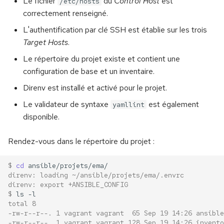
Le fichier
du
Control Host
est
/etc/hosts
correctement renseigné.
L'authentification par clé SSH est établie sur les trois
Target Hosts
.
Le répertoire du projet existe et contient une
configuration de base et un inventaire.
Direnv est installé et activé pour le projet.
Le validateur de syntaxe
est également
yamllint
disponible.
Rendez-vous dans le répertoire du projet :
$ 
cd
direnv: loading ~/ansible/projets/ema/.envrc
direnv: export +ANSIBLE_CONFIG
$ 
ls
total 8
-rw-r--r--. 1 vagrant vagrant  65 Sep 19 14:26 ansible
-rw-r--r--. 1 vagrant vagrant 128 Sep 19 14:26 invento