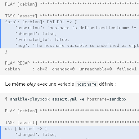
PLAY [debian] ****************************************
TASK [assert] ****************************************
fatal: [debian]: FAILED! => {
    "assertion": "hostname is defined and hostname != 
    "changed": false,
    "evaluated_to": false,
    "msg": "The hostname variable is undefined or empt
}
PLAY RECAP *******************************************
debian     : ok=0  changed=0  unreachable=0  failed=1 
Le même
play
avec une variable
définie :
hostname
$ 
ansible-playbook
assert.yml
-e
hostname
=
PLAY [debian] ****************************************
TASK [assert] ****************************************
ok: [debian] => {
    "changed": false,