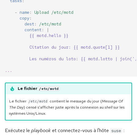
tasks
:
-
name
:
Upload /etc/motd
copy
:
dest
:
/etc/motd
content
:
|
{{ motd.hello }}
Citation du jour: {{ motd.quote[1] }}
Les numéros du loto: {{ motd.lotto | join(',
...
Le fichier
/etc/motd
Le fichier
contient le message du jour (
Message Of
/etc/motd
The Day
) censé s'afficher juste après la connexion au
shell
sur les
systèmes Unix/Linux.
Exécutez le
playbook
et connectez-vous à l'hôte
:
suse