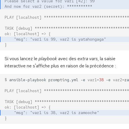
Please select a value for var1 [42]: 99
And now for var2 (secret): ***********
PLAY [localhost] *************************************
TASK [debug] *****************************************
ok: [localhost] => {
    "msg": "var1 is 99, var2 is yatahongaga"
}
Si vous lancez le
playbook
avec des
extra vars
, la saisie
interactive ne s'affiche plus en raison de la précédence :
$ 
ansible-playbook
prompting.yml
-e
var1
=
38
-e
var2
=
PLAY [localhost] *************************************
TASK [debug] *****************************************
ok: [localhost] => {
    "msg": "var1 is 38, var2 is zamooche"
}