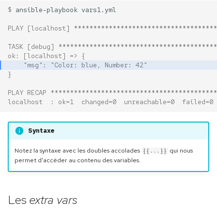
$ 
ansible-playbook
PLAY [localhost] *************************************
TASK [debug] *****************************************
ok: [localhost] => {
    "msg": "Color: blue, Number: 42"
}
PLAY RECAP *******************************************
localhost  : ok=1  changed=0  unreachable=0  failed=0 
Syntaxe
Notez la syntaxe avec les doubles accolades
qui nous
{{...}}
permet d'accéder au contenu des variables.
Les
extra vars