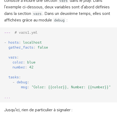
consiste à inclure une section
dans le
play
. Dans
vars
l'exemple ci-dessous, deux variables sont d'abord définies
dans la section
. Dans un deuxième temps, elles sont
vars
affichées grâce au module
:
debug
---
# vars1.yml
-
hosts
:
localhost
gather_facts
:
false
vars
:
color
:
blue
number
:
42
tasks
:
-
debug
:
msg
:
"Color:
{{color}},
Number:
{{number}}"
...
Jusqu'ici, rien de particulier à signaler :