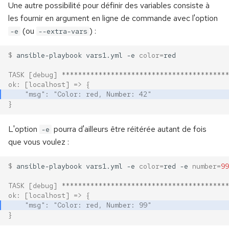
Une autre possibilité pour définir des variables consiste à
les fournir en argument en ligne de commande avec l'option
(ou
) :
-e
--extra-vars
$ 
ansible-playbook
vars1.yml
-e
color
=
TASK [debug] *****************************************
ok: [localhost] => {
    "msg": "Color: red, Number: 42"
}
L'option
pourra d'ailleurs être réitérée autant de fois
-e
que vous voulez :
$ 
ansible-playbook
vars1.yml
-e
color
=
red
-e
number
=
99
TASK [debug] *****************************************
ok: [localhost] => {
    "msg": "Color: red, Number: 99"
}