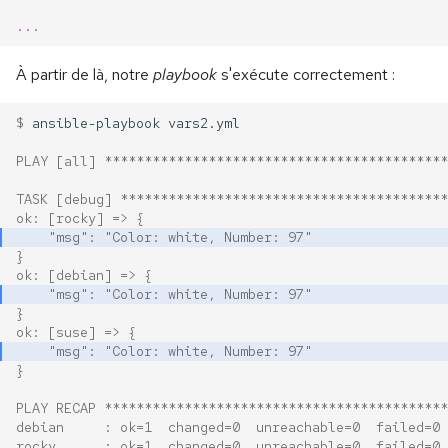
...
À partir de là, notre
playbook
s'exécute correctement :
$ 
ansible-playbook
PLAY [all] *******************************************
TASK [debug] *****************************************
ok: [rocky] => {
    "msg": "Color: white, Number: 97"
}
ok: [debian] => {
    "msg": "Color: white, Number: 97"
}
ok: [suse] => {
    "msg": "Color: white, Number: 97"
}
PLAY RECAP *******************************************
debian     : ok=1  changed=0  unreachable=0  failed=0 
rocky      : ok=1  changed=0  unreachable=0  failed=0 