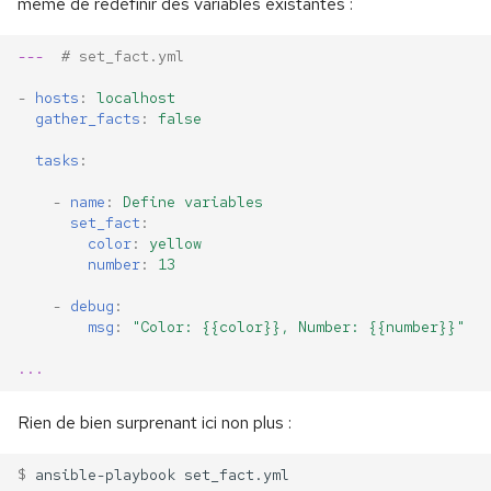
même de redéfinir des variables existantes :
---
# set_fact.yml
-
hosts
:
localhost
gather_facts
:
false
tasks
:
-
name
:
Define variables
set_fact
:
color
:
yellow
number
:
13
-
debug
:
msg
:
"Color:
{{color}},
Number:
{{number}}"
...
Rien de bien surprenant ici non plus :
$ 
ansible-playbook