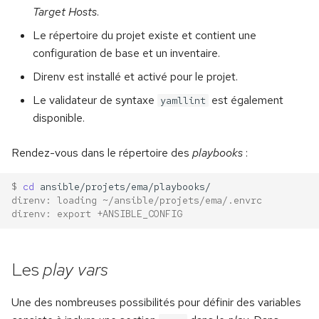
Travailler en équipe
Target Hosts
.
Le répertoire du projet existe et contient une
Les branches de suivi à
configuration de base et un inventaire.
distance
Direnv est installé et activé pour le projet.
Récupérer une branche
Le validateur de syntaxe
est également
yamllint
distante
disponible.
Aider un collègue
Rendez-vous dans le répertoire des
playbooks
:
$ 
cd
direnv: loading ~/ansible/projets/ema/.envrc
direnv: export +ANSIBLE_CONFIG
Les
play vars
Une des nombreuses possibilités pour définir des variables