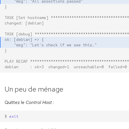
    "msg": "All assertions passed"
}
TASK [Set hostname] **********************************
changed: [debian]
TASK [debug] *****************************************
ok: [debian] => {
    "msg": "Let's check if we see this."
}
PLAY RECAP *******************************************
debian     : ok=3  changed=1  unreachable=0  failed=0 
Un peu de ménage
Quittez le
Control Host
:
$ 
exit