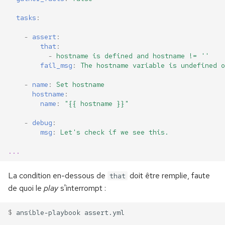
tasks
:
-
assert
:
that
:
-
hostname is defined and hostname != ''
fail_msg
:
The hostname variable is undefined o
-
name
:
Set hostname
hostname
:
name
:
"{{
hostname
}}"
-
debug
:
msg
:
Let's check if we see this.
...
La condition en-dessous de
doit être remplie, faute
that
de quoi le
play
s'interrompt :
$ 
ansible-playbook