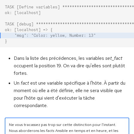
TASK [Define variables] ******************************
ok: [localhost]
TASK [debug] *****************************************
ok: [localhost] => {
    "msg": "Color: yellow, Number: 13"
}
Dans la liste des précédences, les variables
set_fact
occupent la position 19. On va dire qu'elles sont plutôt
fortes.
Un
fact
est une variable spécifique à l'hôte. À partir du
moment où elle a été définie, elle ne sera visible que
pour l'hôte qui vient d'exécuter la tâche
correspondante.
Ne vous tracassez pas trop sur cette distinction pour l'instant.
Nous aborderons les
facts
Ansible en temps et en heure, et les