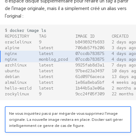
d'espace disque supplémentaire pour refaire un
tag
à partir
de l'image originale, mais il a simplement créé un alias vers
l'original :
$ 
docker
image
REPOSITORY    TAG            IMAGE ID       CREATED   
oraclelinux   9              b849892fb693   2 days ago
alpine        latest         706db57fb206   3 days ago
nginx         latest         07ccdb783875   4 days ago
nginx         monblog_prod   07ccdb783875   4 days ago
archlinux     latest         9925fab8d3a1   7 days ago
ubuntu        latest         97bed23a3497   10 days ag
debian        latest         61d0976aceca   13 days ag
almalinux     latest         1e86a8eba5bf   4 weeks ag
hello-world   latest         1b44b5a3e06a   2 months a
rockylinux    9              9cc24f05f309   22 months 
Ne vous inquiétez pas si par mégarde vous supprimez l'image
originale. La nouvelle image restera en place. Docker sait gérer
intelligemment ce genre de cas de figure.