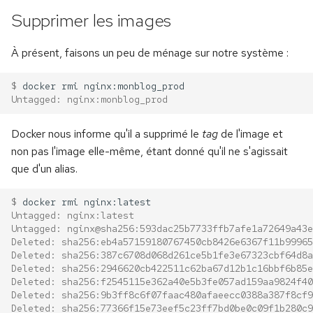
Supprimer les images
À présent, faisons un peu de ménage sur notre système :
$ 
docker
rmi
Untagged: nginx:monblog_prod
Docker nous informe qu'il a supprimé le
tag
de l'image et
non pas l'image elle-même, étant donné qu'il ne s'agissait
que d'un alias.
$ 
docker
rmi
Untagged: nginx:latest
Untagged: nginx@sha256:593dac25b7733ffb7afe1a72649a43e
Deleted: sha256:eb4a57159180767450cb8426e6367f11b99965
Deleted: sha256:387c6708d068d261ce5b1fe3e67323cbf64d8a
Deleted: sha256:2946620cb422511c62ba67d12b1c16bbf6b85e
Deleted: sha256:f2545115e362a40e5b3fe057ad159aa9824f40
Deleted: sha256:9b3ff8c6f07faac480afaeecc0388a387f8cf9
Deleted: sha256:77366f15e73eef5c23ff7bd0be0c09f1b280c9