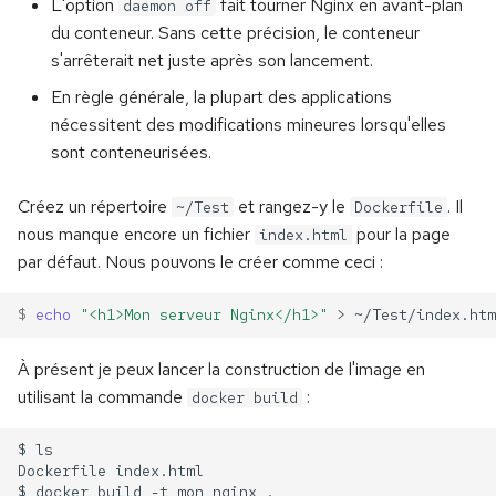
L'option
fait tourner Nginx en avant-plan
daemon off
du conteneur. Sans cette précision, le conteneur
s'arrêterait net juste après son lancement.
En règle générale, la plupart des applications
nécessitent des modifications mineures lorsqu'elles
sont conteneurisées.
Créez un répertoire
et rangez-y le
. Il
~/Test
Dockerfile
nous manque encore un fichier
pour la page
index.html
par défaut. Nous pouvons le créer comme ceci :
$ 
echo
"<h1>Mon serveur Nginx</h1>"
>
À présent je peux lancer la construction de l'image en
utilisant la commande
:
docker build