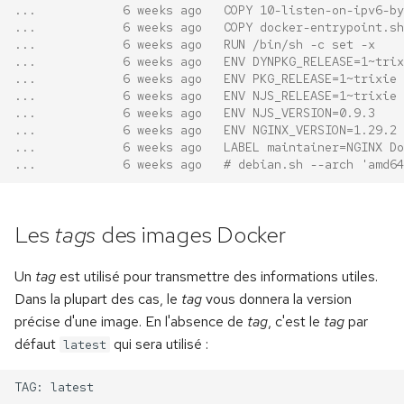
...            6 weeks ago   COPY 10-listen-on-ipv6-by
...            6 weeks ago   COPY docker-entrypoint.sh
...            6 weeks ago   RUN /bin/sh -c set -x    
...            6 weeks ago   ENV DYNPKG_RELEASE=1~trix
...            6 weeks ago   ENV PKG_RELEASE=1~trixie 
...            6 weeks ago   ENV NJS_RELEASE=1~trixie 
...            6 weeks ago   ENV NJS_VERSION=0.9.3    
...            6 weeks ago   ENV NGINX_VERSION=1.29.2 
...            6 weeks ago   LABEL maintainer=NGINX Do
...            6 weeks ago   # debian.sh --arch 'amd64
Les
tags
des images Docker
Un
tag
est utilisé pour transmettre des informations utiles.
Dans la plupart des cas, le
tag
vous donnera la version
précise d'une image. En l'absence de
tag
, c'est le
tag
par
défaut
qui sera utilisé :
latest