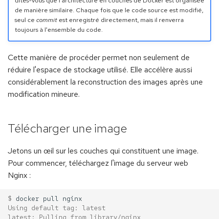
dites-vous que l'architecture en couches de Docker est organisée
dans le shell
Renommer des fichiers
de manière similaire. Chaque fois que le code source est modifié,
c
seul ce
commit
est enregistré directement, mais il renverra
Les distributions Linux
Jinja & Templates
toujours à l'ensemble du code.
Consulter l'aide en ligne :
pour l'entreprise
h
Renommer des branches
man et info
Travail en cours
e
Cette manière de procéder permet non seulement de
Qui utilise Linux ?
Prise de tête avec HEAD
réduire l'espace de stockage utilisé. Elle accélère aussi
Gérer les utilisateurs
considérablement la reconstruction des images après une
Retour vers le commit
Travail en cours
modification mineure.
Cloner un dépôt
Télécharger une image
Publier vos commits
Jetons un œil sur les couches qui constituent une image.
Gare à ce que vous publiez
Pour commencer, téléchargez l'image du serveur web
Nginx :
La fusion revisitée
$ 
docker
pull
Le pull request
Using default tag: latest
latest: Pulling from library/nginx