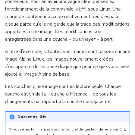
conteneurs. Pour en avoir une vague idée, pensez au
Naissance du noyau Linux
i
fonctionnement de la commande
sous Linux. Une
Les commandes de sortie
Les idées fusent
Les commandes Ad-hoc
diff
o
image de conteneur occupe relativement peu d'espace
Les premières
distributions Linux
La structure des
Utiliser les branches
disque parce qu'elle ne garde que la trace des modifications
Idempotence
n
répertoires
apportées à une image. Ces modifications sont
d
Slackware Linux
Le fast-forward merge
Mon premier playbook
enregistrées dans une couche – ou un
layer
– à part.
Visualiser : more et less
e
À titre d'exemple, si toutes vos images sont basées sur une
Red Hat, Fedora et
Le merge commit
Un serveur web simple
image Alpine Linux, les images nouvellement créées
l
CentOS
Créer : touch et mkdir
n'occuperont de l'espace disque que pour ce que vous avez
Gérer les conflits
Les handlers
a
ajouté à l'image Alpine de base.
Debian
Copier, déplacer et
r
renommer : cp et mv
Afficher l'historique
Les variables
Les couches d'une image sont en lecture seule. Chaque
Ubuntu
e
couche est un delta – ou une différence – de tous les
Supprimer : rm et rmdir
Afficher les modifications
Les variables enregistrées
changements par rapport à la couche sous-jacente.
c
SUSE et OpenSUSE
Éditer des fichiers texte :
Rectifier le tir
Facts et variables
h
Docker vs. Git
Vi
Les systèmes BSD
implicites
e
Supprimer des fichiers
Si vous êtes familiarisés avec le logiciel de gestion de versions Git,
Travailler efficacement
Choisir sa distribution Linux
Cibles hétérogènes
r