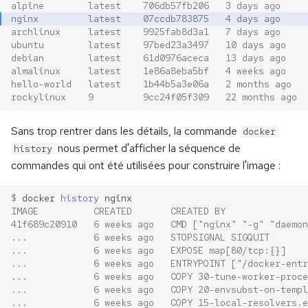
alpine        latest    706db57fb206   3 days ago     
nginx         latest    07ccdb783875   4 days ago     
archlinux     latest    9925fab8d3a1   7 days ago     
ubuntu        latest    97bed23a3497   10 days ago    
debian        latest    61d0976aceca   13 days ago    
almalinux     latest    1e86a8eba5bf   4 weeks ago    
hello-world   latest    1b44b5a3e06a   2 months ago   
rockylinux    9         9cc24f05f309   22 months ago  
Sans trop rentrer dans les détails, la commande
docker
nous permet d'afficher la séquence de
history
commandes qui ont été utilisées pour construire l'image :
$ 
docker
history
IMAGE          CREATED       CREATED BY               
41f689c20910   6 weeks ago   CMD ["nginx" "-g" "daemon
...            6 weeks ago   STOPSIGNAL SIGQUIT       
...            6 weeks ago   EXPOSE map[80/tcp:{}]    
...            6 weeks ago   ENTRYPOINT ["/docker-entr
...            6 weeks ago   COPY 30-tune-worker-proce
...            6 weeks ago   COPY 20-envsubst-on-templ
...            6 weeks ago   COPY 15-local-resolvers.e