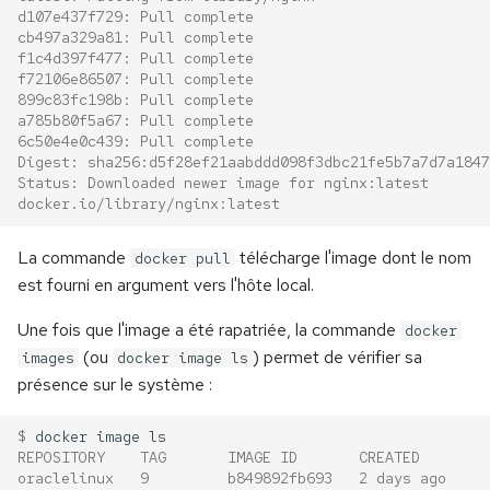
Travailler en équipe
d107e437f729: Pull complete
cb497a329a81: Pull complete
f1c4d397f477: Pull complete
Les branches de suivi à
f72106e86507: Pull complete
distance
899c83fc198b: Pull complete
a785b80f5a67: Pull complete
6c50e4e0c439: Pull complete
Récupérer une branche
Digest: sha256:d5f28ef21aabddd098f3dbc21fe5b7a7d7a1847
distante
Status: Downloaded newer image for nginx:latest
docker.io/library/nginx:latest
Aider un collègue
La commande
télécharge l'image dont le nom
docker pull
est fourni en argument vers l'hôte local.
Une fois que l'image a été rapatriée, la commande
docker
(ou
) permet de vérifier sa
images
docker image ls
présence sur le système :
$ 
docker
image
REPOSITORY    TAG       IMAGE ID       CREATED        
oraclelinux   9         b849892fb693   2 days ago     