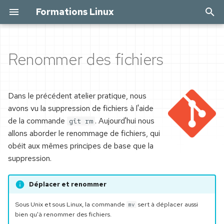
Formations Linux
I
n
Renommer des fichiers
Renommer un fichier avec Git
Unix, Linux & Open Source
À propos de cette
Docker par la pratique
Ansible par la pratique
i
formation
t
À vous de jouer !
Les premiers ordinateurs
Virtualisation et
Un peu d'histoire
Dans le précédent atelier pratique, nous
et le projet Multics
Avant de mettre la main à
conteneurs
i
avons vu la suppression de fichiers à l'aide
la pâte
Un labo pour Ansible
de la commande
. Aujourd'hui nous
git rm
a
De Multics à Unix
Préparer une VM Linux
allons aborder le renommage de fichiers, qui
Linux installé par une poule
Installer Ansible
l
obéit aux mêmes principes de base que la
Richard Stallman vs. Xerox
Installer Docker sous Red
suppression.
i
Configuration initiale
Hat
Authentification
s
Le projet GNU
Déplacer et renommer
Travailler en mode texte
Les commandes de base
Direnv
a
Linus Torvalds et Minix
Sous Unix et sous Linux, la commande
sert à déplacer aussi
mv
t
Naviguer en mode texte
Gérer les images
Configuration de base
bien qu'à renommer des fichiers.