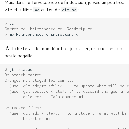
Mais dans l'effervescence de l'indécision, je vais un peu trop
vite et j'utilise
au lieu de
:
mv
git mv
$ 
Cartes.md  Maintenance.md  Roadtrip.md
$ 
mv
Maintenance.md
J'affiche l'état de mon dépôt, et je m'aperçois que c'est un
peu la pagaille :
$ 
git
On branch master
Changes not staged for commit:
  (use "git add/rm <file>..." to update what will be c
  (use "git restore <file>..." to discard changes in w
        deleted:    Maintenance.md
Untracked files:
  (use "git add <file>..." to include in what will be 
        Entretien.md