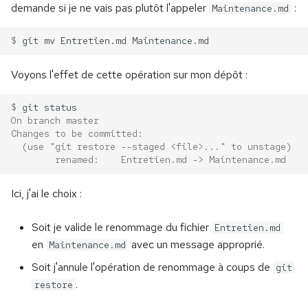
demande si je ne vais pas plutôt l'appeler
:
Maintenance.md
dans le shell
c
Les distributions Linux
Gérer les volumes
Jinja & Templates
$ 
git
mv
Entretien.md
Consulter l'aide en ligne :
pour l'entreprise
h
man et info
Conteneurs et réseaux
Travail en cours
e
Voyons l'effet de cette opération sur mon dépôt :
Qui utilise Linux ?
Gérer les utilisateurs
Combiner les conteneurs
$ 
git
On branch master
Travail en cours
Docker Compose
Changes to be committed:
  (use "git restore --staged <file>..." to unstage)
        renamed:    Entretien.md -> Maintenance.md
Ici, j'ai le choix :
Soit je valide le renommage du fichier
Entretien.md
en
avec un message approprié.
Maintenance.md
Soit j'annule l'opération de renommage à coups de
git
.
restore