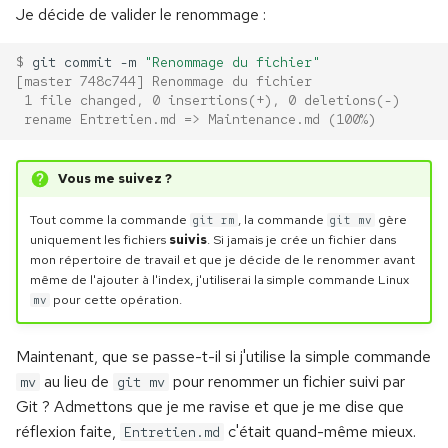
Je décide de valider le renommage :
$ 
git
commit
-m
"Renommage du fichier"
[master 748c744] Renommage du fichier
 1 file changed, 0 insertions(+), 0 deletions(-)
 rename Entretien.md => Maintenance.md (100%)
Vous me suivez ?
Tout comme la commande
, la commande
gère
git rm
git mv
uniquement les fichiers
suivis
. Si jamais je crée un fichier dans
mon répertoire de travail et que je décide de le renommer avant
même de l'ajouter à l'index, j'utiliserai la simple commande Linux
pour cette opération.
mv
Maintenant, que se passe-t-il si j'utilise la simple commande
au lieu de
pour renommer un fichier suivi par
mv
git mv
Git ? Admettons que je me ravise et que je me dise que
réflexion faite,
c'était quand-même mieux.
Entretien.md