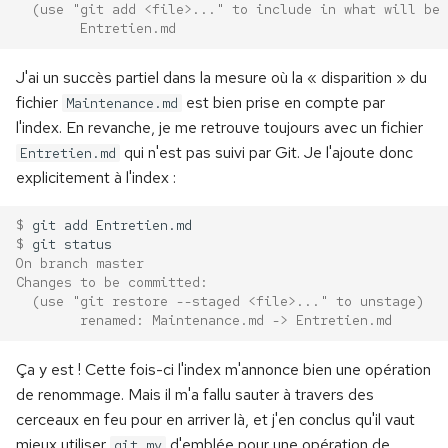
  (use "git add <file>..." to include in what will be 
        Entretien.md
J'ai un succès partiel dans la mesure où la « disparition » du
fichier
est bien prise en compte par
Maintenance.md
l'index. En revanche, je me retrouve toujours avec un fichier
qui n'est pas suivi par Git. Je l'ajoute donc
Entretien.md
explicitement à l'index :
$ 
git
add
$ 
git
On branch master
Changes to be committed:
  (use "git restore --staged <file>..." to unstage)
        renamed: Maintenance.md -> Entretien.md
Ça y est ! Cette fois-ci l'index m'annonce bien une opération
de renommage. Mais il m'a fallu sauter à travers des
cerceaux en feu pour en arriver là, et j'en conclus qu'il vaut
mieux utiliser
d'emblée pour une opération de
git mv