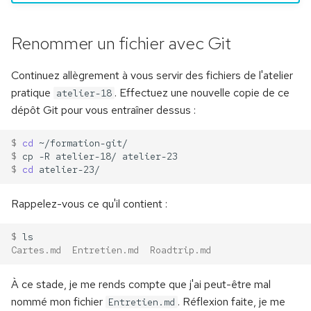
Naissance du noyau Linux
i
Les commandes de sortie
Exécuter un conteneur
Les commandes Ad-hoc
o
Les premières
Renommer un fichier avec Git
distributions Linux
La structure des
Exposer un conteneur
Idempotence
n
répertoires
Continuez allègrement à vous servir des fichiers de l'atelier
d
Slackware Linux
Se connecter à un
Mon premier playbook
pratique
. Effectuez une nouvelle copie de ce
atelier-18
Visualiser : more et less
conteneur
dépôt Git pour vous entraîner dessus :
e
Red Hat, Fedora et
Un serveur web simple
l
CentOS
Créer : touch et mkdir
Gérer les logs
$ 
cd
Les handlers
$ 
cp
-R
atelier-18/
a
$ 
cd
Debian
Copier, déplacer et
Utiliser les registres
r
renommer : cp et mv
Les variables
Rappelez-vous ce qu'il contient :
Ubuntu
Construire une image
e
Supprimer : rm et rmdir
Les variables enregistrées
c
$ 
SUSE et OpenSUSE
Compiler CMatrix
Cartes.md  Entretien.md  Roadtrip.md
Éditer des fichiers texte :
Facts et variables
h
Vi
Les systèmes BSD
Conteneuriser CMatrix
implicites
À ce stade, je me rends compte que j'ai peut-être mal
e
nommé mon fichier
. Réflexion faite, je me
Entretien.md
Travailler efficacement
Choisir sa distribution Linux
CMatrix multiplateforme
Cibles hétérogènes
r