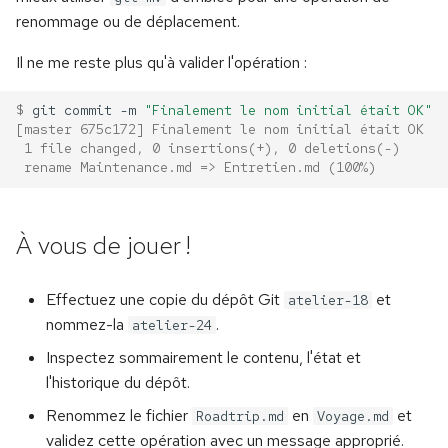
renommage ou de déplacement.
Il ne me reste plus qu'à valider l'opération :
$ 
git
commit
-m
"Finalement le nom initial était OK"
[master 675c172] Finalement le nom initial était OK
 1 file changed, 0 insertions(+), 0 deletions(-)
 rename Maintenance.md => Entretien.md (100%)
À vous de jouer !
Effectuez une copie du dépôt Git
et
atelier-18
nommez-la
.
atelier-24
Inspectez sommairement le contenu, l'état et
l'historique du dépôt.
Renommez le fichier
en
et
Roadtrip.md
Voyage.md
validez cette opération avec un message approprié.