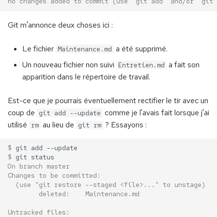
no changes added to commit (use "git add" and/or "git 
Git m'annonce deux choses ici :
Le fichier
a été supprimé.
Maintenance.md
Un nouveau fichier non suivi
a fait son
Entretien.md
apparition dans le répertoire de travail.
Est-ce que je pourrais éventuellement rectifier le tir avec un
coup de
comme je l'avais fait lorsque j'ai
git add --update
utilisé
au lieu de
? Essayons :
rm
git rm
$ 
git
add
$ 
git
On branch master
Changes to be committed:
  (use "git restore --staged <file>..." to unstage)
        deleted:    Maintenance.md
Untracked files: