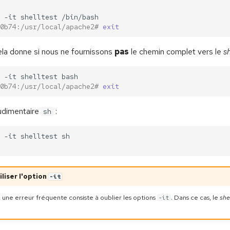
-it
shelltest
0b74:/usr/local/apache2# 
exit
la donne si nous ne fournissons
pas
le chemin complet vers le
s
-it
shelltest
0b74:/usr/local/apache2# 
exit
udimentaire
:
sh
-it
shelltest
iliser l'option
-it
 une erreur fréquente consiste à oublier les options
. Dans ce cas, le
she
-it