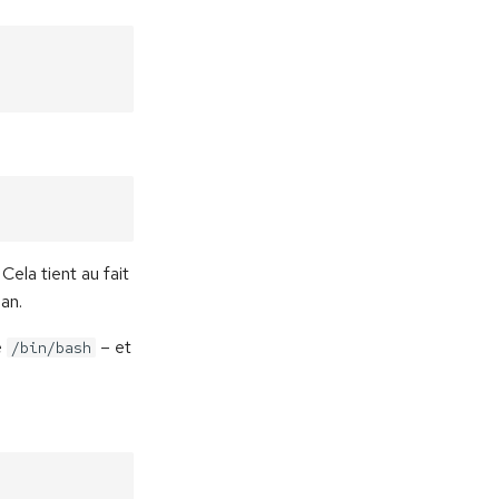
Cela tient au fait
an.
e
– et
/bin/bash