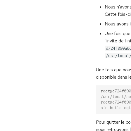
Nous n'avon
Cette fois-c
Nous avons i
Une fois que
l'invite de l
d724f090a8
/usr/local
Une fois que nou
disponible dans l
root@d724f090
/usr/local/ap
root@d724f090
bin build cgi
Pour quitter le c
nous retrouvons l'