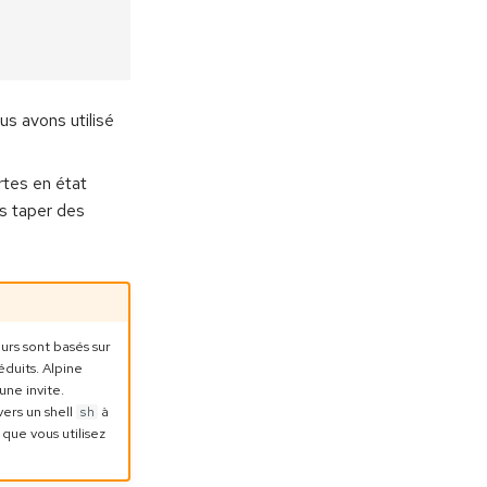
s avons utilisé
rtes en état
s taper des
rs sont basés sur
éduits. Alpine
ne invite.
ers un shell
à
sh
que vous utilisez