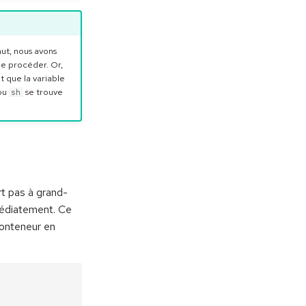
aut, nous avons
de procéder. Or,
 que la variable
ou
se trouve
sh
rt pas à grand-
médiatement. Ce
onteneur en