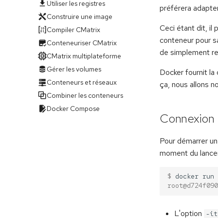
Utiliser les registres
préférera adapte
Construire une image
Ceci étant dit, i
Compiler CMatrix
conteneur pour sav
Conteneuriser CMatrix
de simplement re
CMatrix multiplateforme
Gérer les volumes
Docker fournit 
Conteneurs et réseaux
ça, nous allons 
Combiner les conteneurs
Docker Compose
Connexion
Pour démarrer un
moment du lancem
$ 
docker
run
root@d724f090
L'option
-it