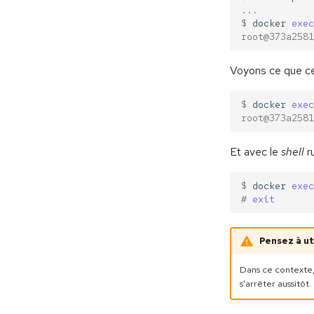
...
$ 
docker
exec
root@373a2581
Voyons ce que ce
$ 
docker
exec
root@373a2581
Et avec le
shell
r
$ 
docker
exec
# 
exit
Pensez à ut
Dans ce contexte,
s'arrêter aussitôt.