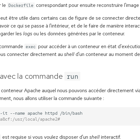
r le
correspondant pour ensuite reconstruire l'image
Dockerfile
l peut être utile dans certains cas de figure de se connecter direc
oir ce qui se passe à l'intérieur, et de le faire de manière intera
garder les
logs
ou les données générées par le conteneur.
la commande
pour accéder à un conteneur en état d'exécutio
exec
nous connecter directement au
shell
d'un conteneur au moment de
 avec la commande
run
 conteneur Apache auquel nous pouvons accéder directement vi
ent, nous allons utiliser la commande suivante :
-it
--name
apache
httpd
a8cf:/usr/local/apache2#
est requise si vous voulez disposer d'un
shell
interactif.