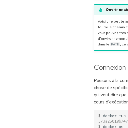
Ouvrir un
sh
Voici une petite a
fourni le chemin
vous pouvez très 
d'environnement
dans le
, ce
PATH
Connexion
Passons à la c
chose de spécif
qui veut dire qu
cours d'exécution
$ 
docker
run
373a25810b747
$ 
docker