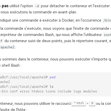
s
pas
utilisé l'option
pour détacher le conteneur et l'exécuter e
-d
i nous exécutons la commande en avant-plan.
ndiqué une commande à exécuter à Docker, en l'occurrence
/bi
 la commande s'exécute, nous voyons que l'invite de commande 
'interpréteur de commandes Bash, qui nous affiche l'utilisateur
roo
du conteneur suivi de deux-points, puis le répertoire courant, 
cf
.
/apache2
s sommes dans le conteneur, nous pouvons exécuter n'importe 
e
shell
Bash :
a8cf:/usr/local/apache2# 
pwd
ache2
a8cf:/usr/local/apache2# 
-bin conf error htdocs icons include logs modules
onteneur, nous pouvons utiliser le raccourci
+
ou la c
Ctrl
D
invite de l'hôte :