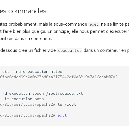
des commandes
utez probablement, mais la sous-commande
ne se limite p
exec
ait faire bien plus que ça. En principe, elle nous permet d'exécuter
ibles dans un conteneur.
essous crée un fichier vide
dans un conteneur en 
coucou.txt
-dit
--name
execution
6fbc6c4dd99b0a0b27bd6aa3175442df0e8819e7e16cdab07e2
-d
execution
touch
-it
execution
d791:/usr/local/apache2# 
ls
d791:/usr/local/apache2# 
exit