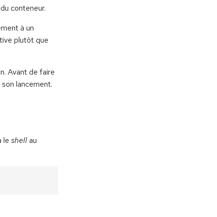
 du conteneur.
tement à un
ctive plutôt que
n. Avant de faire
 son lancement.
a le
shell
au