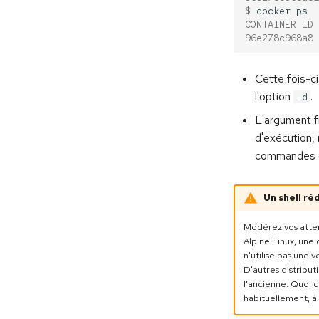
$ 
docker
CONTAINER ID 
96e278c968a8 
Cette fois-c
l'option
.
-d
L'argument f
d'exécution,
commandes d
Un shell ré
Modérez vos atte
Alpine Linux, une 
n'utilise pas une
D'autres distribu
l'ancienne. Quoi q
habituellement, à