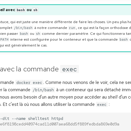
ell
avec
ou
bash
sh
stuce, qui est juste une manière différente de faire les choses. Un peu plus h
 complet
à notre commande
, ce qui est la façon orthodoxe 
/bin/bash
run
bien passer
ou
comme dernier paramètre. Ce qui fonctionnera tant
bash
sh
interne est configurée pour le conteneur et que la commande
PATH
bash
 qui est généralement le cas.
 avec la commande
exec
ommande
. Comme nous venons de le voir, cela ne se
docker exec
ier la commande
à un conteneur qui sera détaché im
/bin/bash
e nous avons besoin d'un autre moyen pour accéder au
shell
d'un c
. Et c'est là où nous allons utiliser la commande
:
exec
-dit
--name
shelltest
e6f8198cedd40974cad11d007aea68dd5f889fedbda869e0d9a