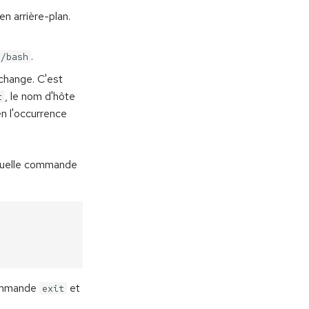
n arrière-plan.
.
n/bash
change. C'est
, le nom d'hôte
t
en l'occurrence
quelle commande
ommande
et
exit