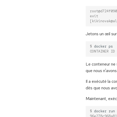
root@d724f090
exit
[kikinovak@al
Jetons un œil su
$ 
docker
CONTAINER ID 
Le conteneur ne s'
que nous n'avons 
Il a exécuté la 
dès que nous avon
Maintenant, exéc
$ 
docker
run
96e278c968a81