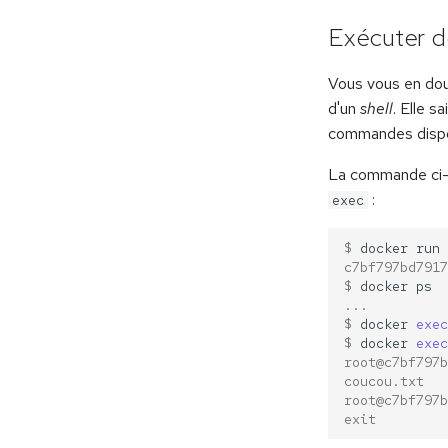
Exécuter 
Vous vous en do
d'un
shell
. Elle s
commandes dispon
La commande ci-d
:
exec
$ 
docker
run
c7bf797bd7917
$ 
docker
...
$ 
docker
exec
$ 
docker
exec
root@c7bf797b
coucou.txt
root@c7bf797b
exit