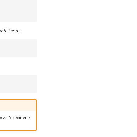
hell
Bash :
ll
va s'exécuter et