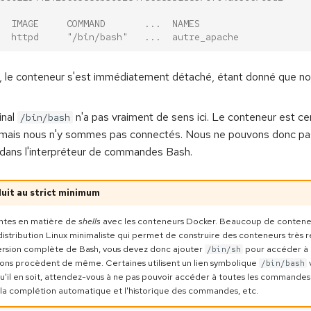
  IMAGE     COMMAND       ...  NAMES
  httpd     "/bin/bash"   ...  autre_apache
i, le conteneur s'est immédiatement détaché, étant donné que nou
inal
n'a pas vraiment de sens ici. Le conteneur est ce
/bin/bash
 mais nous n'y sommes pas connectés. Nous ne pouvons donc pa
ans l'interpréteur de commandes Bash.
duit au strict minimum
ntes en matière de
shells
avec les conteneurs Docker. Beaucoup de conteneu
distribution Linux minimaliste qui permet de construire des conteneurs très r
 version complète de Bash, vous devez donc ajouter
pour accéder à u
/bin/sh
tions procèdent de même. Certaines utilisent un lien symbolique
v
/bin/bash
u'il en soit, attendez-vous à ne pas pouvoir accéder à toutes les commandes 
 la complétion automatique et l'historique des commandes, etc.