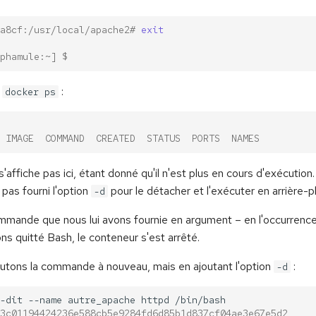
a8cf:/usr/local/apache2# 
exit
phamule:~] $
r
:
docker ps
 IMAGE  COMMAND  CREATED  STATUS  PORTS  NAMES
affiche pas ici, étant donné qu'il n'est plus en cours d'exécution. 
pas fourni l'option
pour le détacher et l'exécuter en arrière-pl
-d
commande que nous lui avons fournie en argument – en l'occurrenc
s quitté Bash, le conteneur s'est arrêté.
utons la commande à nouveau, mais en ajoutant l'option
:
-d
-dit
--name
autre_apache
httpd
3c01194424236e588cb5e9284fd6d85b1d837cf04ae3e67e5d2